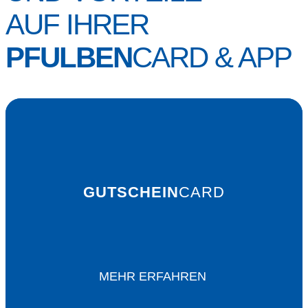
AUF IHRER
PFULBEN
CARD & APP
GUTSCHEIN
CARD
In der Funktion als Gutschein kann die PfulbenCARD m
GUTSCHEIN
CARD
Beträgen bis max. 250 Euro vom Kunden aufgeladen
werden.
Da sie ebenfalls bei allen teilnehmenden Partnern eing
werden kann, ist die PfulbenCARD das ideale Geschenk
MEHR ERFAHREN
jeden Anlass.