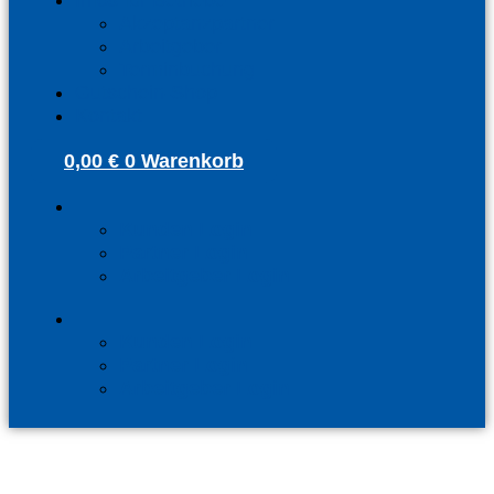
Infos für Betriebe
Akzeptanzpartner
Arbeitgeber
Terminbuchung
Gutschein-Shop
Kontakt
0,00
€
0
Warenkorb
Kunden Login
Partner Login
Arbeitgeber Login
Kunden Login
Partner Login
Arbeitgeber Login