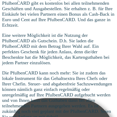
PfulbenCARD gibt es kostenlos bei allen teilnehmenden
Geschäften und Ausgabestellen. Sie erhalten z. B. für Ihre
Einkäufe bei vielen Partnern einen Bonus als Cash-Back in
Euro und Cent auf Ihre PfulbenCARD. Und das ganze in
Echtzeit.
Eine weitere Möglichkeit ist die Nutzung der
PfulbenCARD als Gutschein. D.h. Sie laden die
PfulbenCARD mit dem Betrag Ihrer Wahl auf. Ein
perfektes Geschenk für jeden Anlass, denn die/der
Beschenkte hat die Möglichkeit, das Kartenguthaben bei
jedem Partner einzulösen.
Die PfulbenCARD kann noch mehr: Sie ist zudem das
lokale Instrument für das Gehaltsextra Ihres Chefs oder
Ihrer Chefin. Steuer- und abgabenfreie Sachzuwendungen
können nämlich ganz einfach regelmäßig oder
unregelmäßig auf Ihre PfulbenCARD aufgebucht werden
und von Ihnen kann das Guthaben dann bei allen
teilnehmenden Partnern ausgegeben werden. Es ist
zukünftig noch viel geplant mit der PfulbenCARD. Seien
Sie von Anfang an mit dabei!