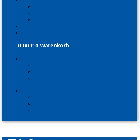
Infos für Betriebe
Akzeptanzpartner
Arbeitgeber
Terminbuchung
Gutschein-Shop
Kontakt
0,00
€
0
Warenkorb
Kunden Login
Partner Login
Arbeitgeber Login
Kunden Login
Partner Login
Arbeitgeber Login